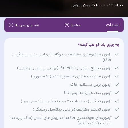
ایجاد شده توسط
داریوش مرادی
اطلاعات
محتوا (9)
نقد و بررسی ها (0)
چه چیزی یاد خواهید گرفت؟
آزمون هیدرومتری مضاعف یا دوگانه (ارزیابی پتانسیل واگرایی
خاک)
آزمون سوراخ سوزنی یا Pin Hole (ارزیابی پتانسیل واگرایی)
آزمون مقاومت فشاری محصور نشده (تک‌محوری)
آزمون برش مستقیم خاک
آزمون سه‌محوری به روش UU
آزمون تحکیم (محاسبات نشست تحکیمی خاک‌های رس)
آزمون تحکیم مضاعف (ارزیابی پتانسیل رمبندگی)
آزمون‌های نفوذپذیری خاک‌ها به روش‌های افتان (خاک ریزدانه)
و ثابت (خاک دانه‌ای)