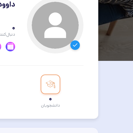
داوود
0
دنبال‌کنند
0
دانشجویان