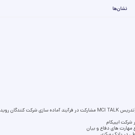
نشان‌ها
تدریس در دوره های در سال ١٤٠٣ (تدریس MCI TALK مشارکت در فرآیند آماده سازی شر
 شرکت ایبیکام
 مهارت های دفاع و بیان
طی در بانک مرکزی